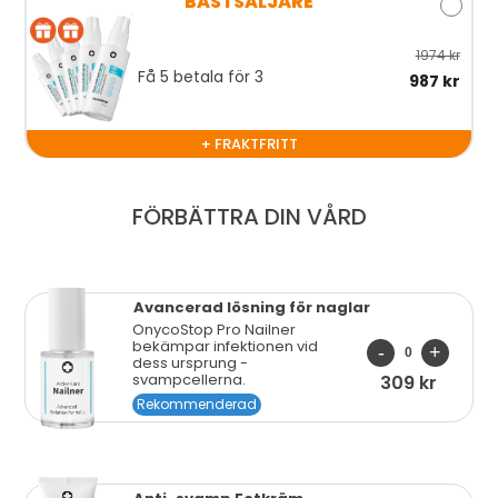
BÄSTSÄLJARE
1974 kr
Få 5 betala för 3
987 kr
+ FRAKTFRITT
FÖRBÄTTRA DIN VÅRD
Avancerad lösning
för naglar
OnycoStop Pro Nailner
bekämpar infektionen vid
dess ursprung -
svampcellerna.
309 kr
Rekommenderad