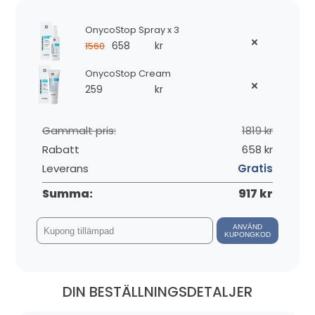
OnycoStop Spray x 3
658
kr
1560
OnycoStop Cream
259
kr
Gammalt pris:
1819 kr
Rabatt
658 kr
Leverans
Gratis
Summa:
917 kr
ANVÄND
KUPONGKOD
DIN BESTÄLLNINGSDETALJER