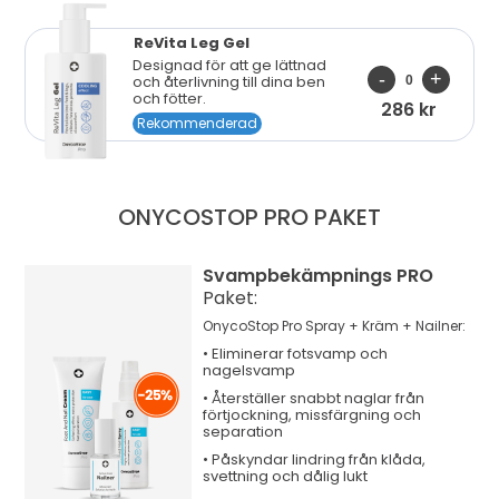
ReVita Leg Gel
Designad för att ge lättnad
och återlivning till dina ben
och fötter.
286 kr
Rekommenderad
ONYCOSTOP PRO
PAKET
Svampbekämpnings PRO
Paket:
OnycoStop Pro Spray + Kräm + Nailner:
•
Eliminerar
fotsvamp och
nagelsvamp
•
Återställer
snabbt naglar från
förtjockning, missfärgning och
separation
•
Påskyndar
lindring från klåda,
svettning och dålig lukt