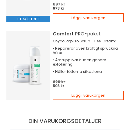
897 kr
673 kr
Lägg i varukorgen
+ FRAKTFRITT
Comfort
PRO-paket
OnycoStop Pro Scrub + Heel Cream:
•
Reparerar
även kraftigt spruckna
hälar
•
Återupplivar
huden genom
exfoliering
•
Håller
fötterna silkeslena
629 kr
503 kr
Lägg i varukorgen
DIN VARUKORGSDETALJER