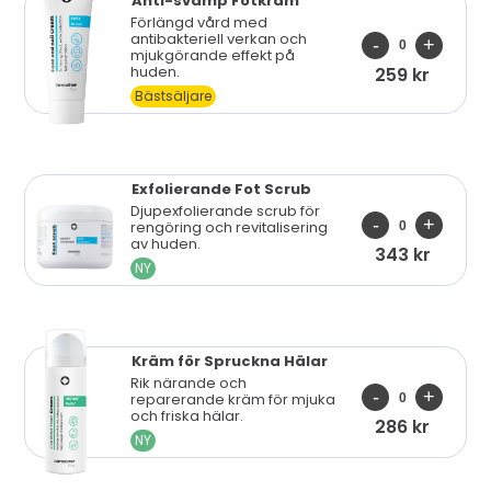
Anti-svamp
Fotkräm
Förlängd vård med
antibakteriell verkan och
mjukgörande effekt på
huden.
259 kr
Bästsäljare
Exfolierande
Fot Scrub
Djupexfolierande scrub för
rengöring och revitalisering
av huden.
343 kr
NY
Kräm för
Spruckna Hälar
Rik närande och
reparerande kräm för mjuka
och friska hälar.
286 kr
NY