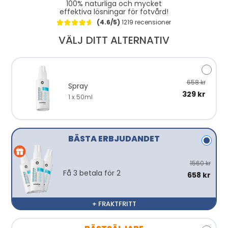
100% naturliga och mycket
effektiva lösningar för fotvård!
(4.6/5)
1219 recensioner
VÄLJ DITT ALTERNATIV
658 kr
Spray
329 kr
1 x 50ml
BÄSTA ERBJUDANDET
1560 kr
Få 3 betala för 2
658 kr
+ FRAKTFRITT