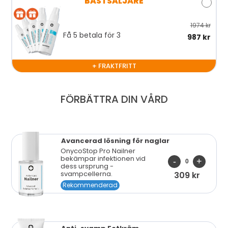
BÄSTSÄLJARE
1974 kr
Få 5 betala för 3
987 kr
+ FRAKTFRITT
FÖRBÄTTRA DIN VÅRD
Avancerad lösning
för naglar
OnycoStop Pro Nailner
bekämpar infektionen vid
dess ursprung -
svampcellerna.
309 kr
Rekommenderad