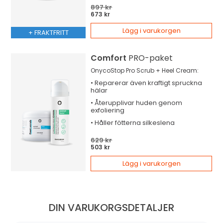
897 kr
673 kr
Lägg i varukorgen
+ FRAKTFRITT
Comfort
PRO-paket
OnycoStop Pro Scrub + Heel Cream:
•
Reparerar
även kraftigt spruckna
hälar
•
Återupplivar
huden genom
exfoliering
•
Håller
fötterna silkeslena
629 kr
503 kr
Lägg i varukorgen
DIN VARUKORGSDETALJER