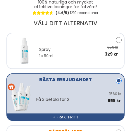
100% naturliga och mycket
effektiva lösningar för fotvård!
(4.6/5)
1219 recensioner
VÄLJ DITT ALTERNATIV
658 kr
Spray
329 kr
1 x 50ml
BÄSTA ERBJUDANDET
1560 kr
Få 3 betala för 2
658 kr
+ FRAKTFRITT