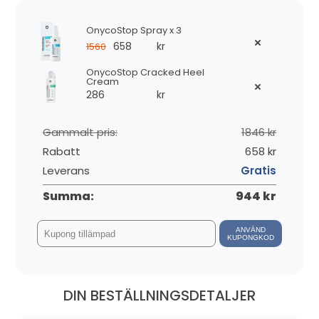
OnycoStop Spray x 3
658
kr
1560
OnycoStop Cracked Heel
Cream
286
kr
Gammalt pris:
1846 kr
Rabatt
658 kr
Leverans
Gratis
Summa:
944 kr
ANVÄND
KUPONGKOD
DIN BESTÄLLNINGSDETALJER