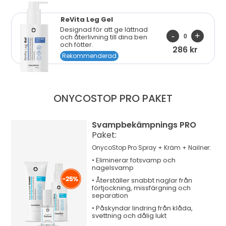
ReVita Leg Gel
Designad för att ge lättnad
och återlivning till dina ben
och fötter.
286 kr
Rekommenderad
ONYCOSTOP PRO
PAKET
Svampbekämpnings PRO
Paket:
OnycoStop Pro Spray + Kräm + Nailner:
•
Eliminerar
fotsvamp och
nagelsvamp
•
Återställer
snabbt naglar från
förtjockning, missfärgning och
separation
•
Påskyndar
lindring från klåda,
svettning och dålig lukt