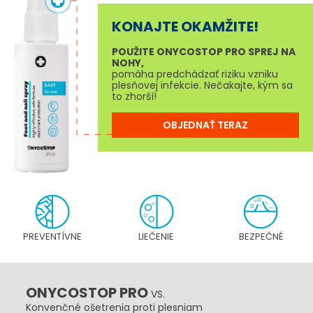
KONAJTE OKAMŽITE!
POUŽITE ONYCOSTOP PRO SPREJ NA
NOHY,
pomáha predchádzať riziku vzniku
plesňovej infekcie. Nečakajte, kým sa
to zhorší!
OBJEDNAŤ TERAZ
PREVENTÍVNE
LIEČENIE
BEZPEČNÉ
ONYCOSTOP PRO
VS.
Konvenčné ošetrenia proti plesniam