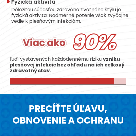
Fyzická aktivita
Dôležitou súčasťou zdravého životného štýlu je
fyzická aktivita. Nadmerné potenie však zvyčajne
vedie k plesňovým infekciám.
90%
ľudí vystavených každodennému riziku
vzniku
plesňovej infekcie bez ohľadu na ich celkový
zdravotný stav.
PRECÍŤTE ÚĽAVU,
OBNOVENIE A OCHRANU