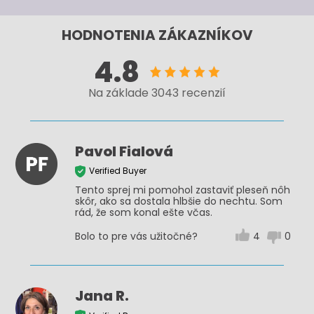
HODNOTENIA ZÁKAZNÍKOV
4.8
Na základe 3043 recenzií
Pavol Fialová
Verified Buyer
Tento sprej mi pomohol zastaviť pleseň nôh
skôr, ako sa dostala hlbšie do nechtu. Som
rád, že som konal ešte včas.
Bolo to pre vás užitočné?
4
0
Jana R.