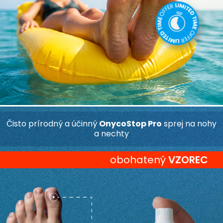
Čisto prírodný a účinný
OnycoStop Pro
sprej na nohy
a nechty
obohatený
VZOREC