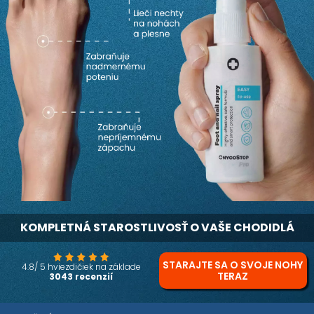
KOMPLETNÁ STAROSTLIVOSŤ O VAŠE CHODIDLÁ
STARAJTE SA O SVOJE NOHY
4.8/ 5 hviezdičiek na základe
TERAZ
3043 recenzií