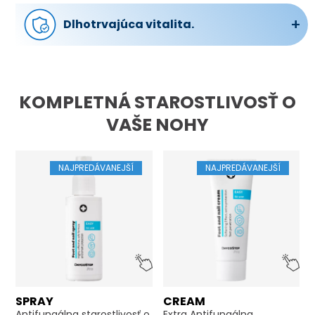
gél pôsobí na hlavné príčiny a ponúka
komplexné riešenie pre dlhotrvajúce zdravie nôh.
Dlhotrvajúca vitalita.
Začlenenie gélu do vašej každodennej rutiny
zabezpečí, že vaše nohy a chodidlá zostanú
energické, bez bolesti a zdravé po celý deň.
KOMPLETNÁ STAROSTLIVOSŤ O
VAŠE NOHY
NAJPREDÁVANEJŠÍ
NAJPREDÁVANEJŠÍ
SPRAY
CREAM
Antifungálna starostlivosť o
Extra Antifungálna