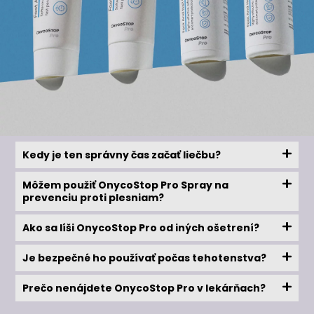
Kedy je ten správny čas začať liečbu?
Môžem použiť OnycoStop Pro Spray na
prevenciu proti plesniam?
Ako sa líši OnycoStop Pro od iných ošetrení?
Je bezpečné ho používať počas tehotenstva?
Prečo nenájdete OnycoStop Pro v lekárňach?