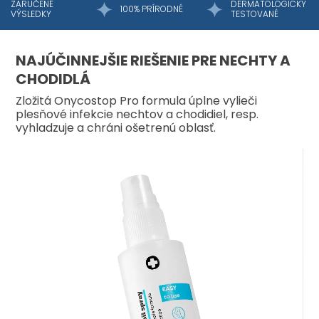
ZARUČENÉ
DERMATOLOGICKY
100% PRÍRODNÉ
VÝSLEDKY
TESTOVANÉ
NAJÚČINNEJŠIE RIEŠENIE PRE NECHTY A
CHODIDLÁ
Zložitá Onycostop Pro formula úplne vylieči
plesňové infekcie nechtov a chodidiel, resp.
vyhladzuje a chráni ošetrenú oblasť.