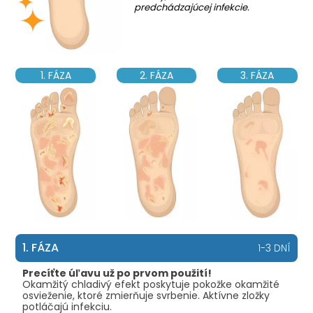
predchádzajúcej infekcie.
1. FÁZA
2. FÁZA
3. FÁZA
1. FÁZA
1-3 DNÍ
Precíťte úľavu už po prvom použití!
Okamžitý chladivý efekt poskytuje pokožke okamžité
osvieženie, ktoré zmierňuje svrbenie. Aktívne zložky
potláčajú infekciu.