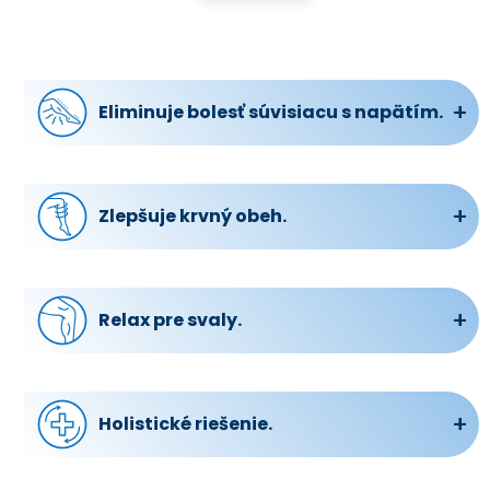
Eliminuje bolesť súvisiacu s napätím.
Či už ide o bolesť svalov, únavu alebo
nepohodlie, náš gél pomáha pri odstránení
týchto problémov, poskytuje úľavu a uvoľnenie.
Zlepšuje krvný obeh.
Zlepšením prietoku krvi náš gél pomáha znižovať
pocit ťažkých nôh, čím podporuje optimálne
zdravie ciev a prináša dlhodobé výhody.
Relax pre svaly.
Zmiernením únavy a napätia spojeného s
rušným a aktívnym životným štýlom náš gél
poskytuje relax pre svaly.
Holistické riešenie.
Okrem toho, že poskytuje okamžitú úľavu, náš