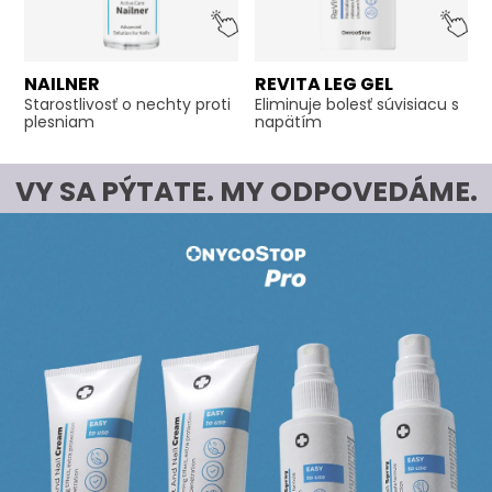
NAILNER
REVITA LEG GEL
Starostlivosť o nechty proti
Eliminuje bolesť súvisiacu s
plesniam
napätím
VY SA PÝTATE. MY ODPOVEDÁME.