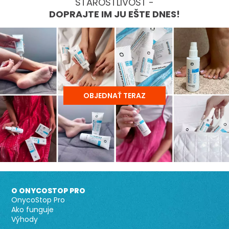
STAROSTLIVOSŤ -
DOPRAJTE IM JU EŠTE DNES!
OBJEDNAŤ TERAZ
O ONYCOSTOP PRO
OnycoStop Pro
Ako funguje
Výhody