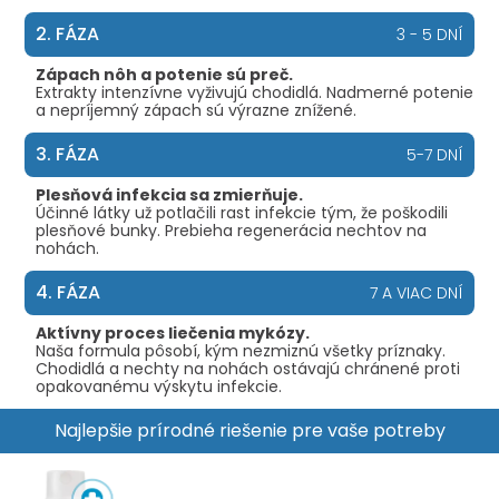
2. FÁZA
3 - 5 DNÍ
Zápach nôh a potenie sú preč.
Extrakty intenzívne vyživujú chodidlá. Nadmerné potenie
a nepríjemný zápach sú výrazne znížené.
3. FÁZA
5-7 DNÍ
Plesňová infekcia sa zmierňuje.
Účinné látky už potlačili rast infekcie tým, že poškodili
plesňové bunky. Prebieha regenerácia nechtov na
nohách.
4. FÁZA
7 A VIAC DNÍ
Aktívny proces liečenia mykózy.
Naša formula pôsobí, kým nezmiznú všetky príznaky.
Chodidlá a nechty na nohách ostávajú chránené proti
opakovanému výskytu infekcie.
Najlepšie prírodné riešenie pre vaše potreby