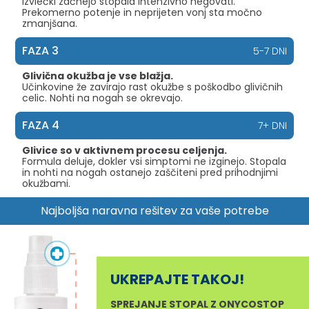
Izvlečki začnejo stopala intenzivno negovati.
Prekomerno potenje in neprijeten vonj sta močno
zmanjšana.
FAZA 3
5-7 DNI
Glivična okužba je vse blažja.
Učinkovine že zavirajo rast okužbe s poškodbo glivičnih
celic. Nohti na nogah se okrevajo.
FAZA 4
7+ DNI
Glivice so v aktivnem procesu celjenja.
Formula deluje, dokler vsi simptomi ne izginejo. Stopala
in nohti na nogah ostanejo zaščiteni pred prihodnjimi
okužbami.
Najboljša naravna rešitev za vaše potrebe
UKREPAJTE TAKOJ!
SPREJANJE STOPAL Z ONYCOSTOP