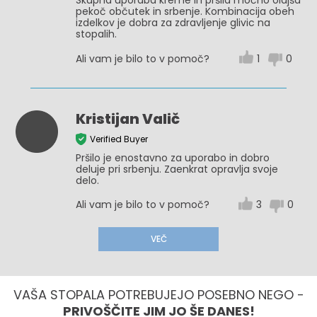
Skupna uporaba kreme in pršila močno olajša
pekoč občutek in srbenje. Kombinacija obeh
izdelkov je dobra za zdravljenje glivic na
stopalih.
Ali vam je bilo to v pomoč?
1
0
Kristijan Valič
Verified Buyer
Pršilo je enostavno za uporabo in dobro
deluje pri srbenju. Zaenkrat opravlja svoje
delo.
Ali vam je bilo to v pomoč?
3
0
VEČ
VAŠA STOPALA POTREBUJEJO POSEBNO NEGO -
PRIVOŠČITE JIM JO ŠE DANES!