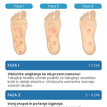
Faza 1
Faza 2
Faza 3
FAZA 1
1-3 DNI
Občutite olajšanje že ob prvem nanosu!
Takojšnji hladilni učinek poskrbi za takojšnjo osvežitev
kože in ublaži srbečico. Učinkovite sestavine začnejo
zavirati okužbo.
FAZA 2
3 - 5 DNI
Vonj stopal in potenje izginejo.