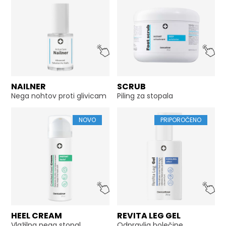
NAILNER
SCRUB
Nega nohtov proti glivicam
Piling za stopala
NOVO
PRIPOROČENO
HEEL CREAM
REVITA LEG GEL
Vlažilna nega stopal
Odpravlja bolečine,