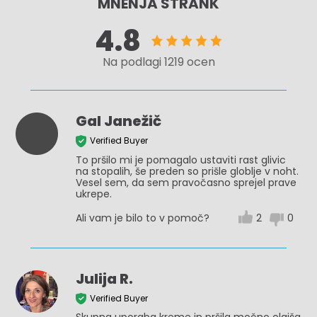
MNENJA STRANK
4.8
Na podlagi 1219 ocen
Gal Janežič
Verified Buyer
To pršilo mi je pomagalo ustaviti rast glivic
na stopalih, še preden so prišle globlje v noht.
Vesel sem, da sem pravočasno sprejel prave
ukrepe.
Ali vam je bilo to v pomoč?
2
0
Julija R.
Verified Buyer