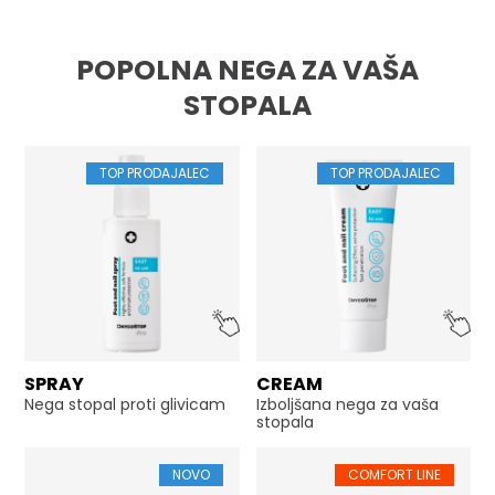
Če gel vključite v svojo dnevno rutino, bodo vaše
noge ter stopala ostala ves dan polna energije,
zdrava in brez bolečin.
POPOLNA NEGA ZA VAŠA
STOPALA
TOP PRODAJALEC
TOP PRODAJALEC
SPRAY
CREAM
Nega stopal proti glivicam
Izboljšana nega za vaša
stopala
NOVO
COMFORT LINE