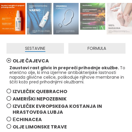
SESTAVINE
FORMULA
OLJE ČAJEVCA
Zaustavi rast glivic in prepreči prihodnje okužbe.
To
eterično olje, ki ima izjemne antibakterijske lastnosti
napada glivične celice, poškoduje njihove membrane in
ščiti kožo pred prihodnjimi okužbami.
IZVLEČEK QUEBRACHO
AMERIŠKI NEPOZEBNIK
IZVLEČEK EVROPSKEGA KOSTANJA IN
HRASTOVEGA LUBJA
ЕCHINACEA
OLJE LIMONSKE TRAVE