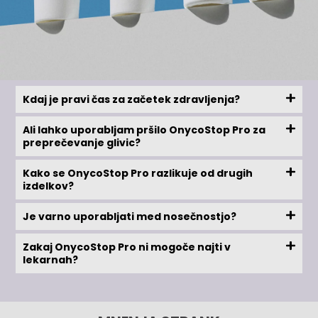
Kdaj je pravi čas za začetek zdravljenja?
Ali lahko uporabljam pršilo OnycoStop Pro za
preprečevanje glivic?
Kako se OnycoStop Pro razlikuje od drugih
izdelkov?
Je varno uporabljati med nosečnostjo?
Zakaj OnycoStop Pro ni mogoče najti v
lekarnah?