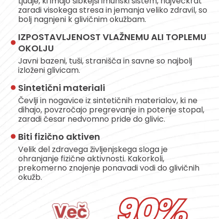
Ljudje, ki imajo šibkejši imunski sistem, največkrat
zaradi visokega stresa in jemanja veliko zdravil, so
bolj nagnjeni k glivičnim okužbam.
IZPOSTAVLJENOST VLAŽNEMU ALI TOPLEMU
OKOLJU
Javni bazeni, tuši, stranišča in savne so najbolj
izloženi glivicam.
Sintetični materiali
Čevlji in nogavice iz sintetičnih materialov, ki ne
dihajo, povzročajo pregrevanje in potenje stopal,
zaradi česar nedvomno pride do glivic.
Biti fizično aktiven
Velik del zdravega življenjskega sloga je
ohranjanje fizične aktivnosti. Kakorkoli,
prekomerno znojenje ponavadi vodi do glivičnih
okužb.
90%