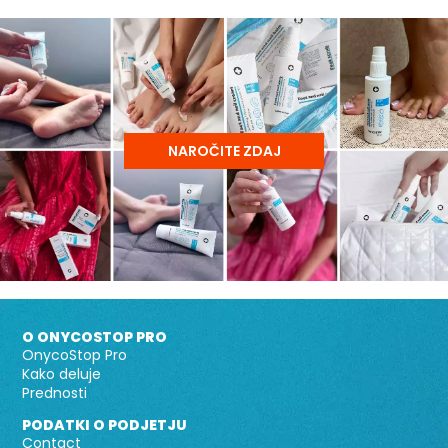
NAROČITE ZDAJ
O ONYCOSTOP PRO
OnycoStop Pro
Kako deluje
Prednosti
PODATKI O PODJETJU
Contact