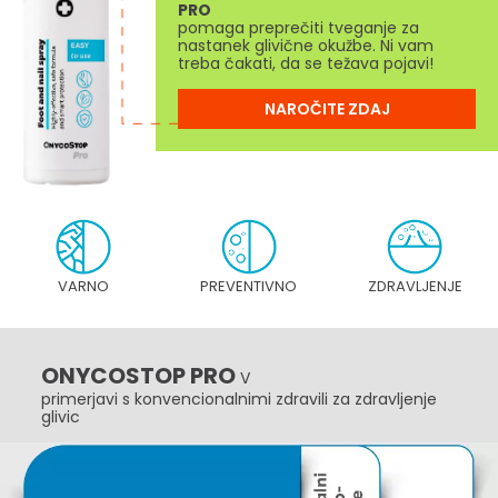
PRO
pomaga preprečiti tveganje za
nastanek glivične okužbe. Ni vam
treba čakati, da se težava pojavi!
NAROČITE ZDAJ
VARNO
PREVENTIVNO
ZDRAVLJENJE
ONYCOSTOP PRO
V
primerjavi s konvencionalnimi zdravili za zdravljenje
glivic