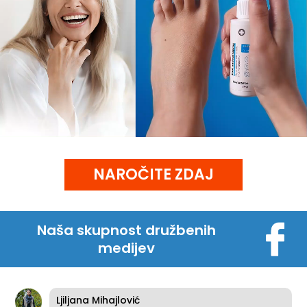
NAROČITE ZDAJ
Naša skupnost družbenih
medijev
Ljiljana Mihajlović