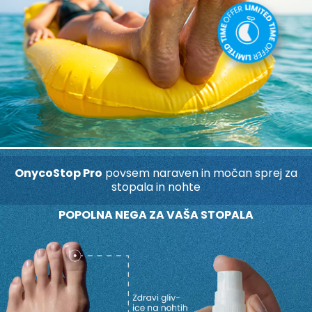
OnycoStop Pro
povsem naraven in močan sprej za
stopala in nohte
POPOLNA NEGA ZA VAŠA STOPALA