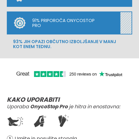
91% PRIPOROČA ONYCOSTOP
PRO
93% JIH OPAZI OBČUTNO IZBOLJŠANJE V MANJ
KOT ENEM TEDNU.
KAKO UPORABITI
Uporaba
OnycoStop Pro
je hitra in enostavna:
Umijte in posušite stopala.