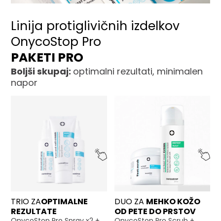
Linija protiglivičnih izdelkov
OnycoStop Pro
PAKETI PRO
Boljši skupaj:
optimalni rezultati, minimalen
napor
TRIO ZA
OPTIMALNE
DUO ZA
MEHKO KOŽO
REZULTATE
OD PETE DO PRSTOV
OnycoStop Pro Spray x2 +
OnycoStop Pro Scrub +