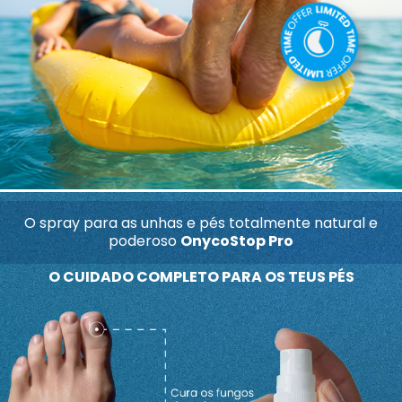
O spray para as unhas e pés totalmente natural e
poderoso
OnycoStop Pro
O CUIDADO COMPLETO PARA OS TEUS PÉS