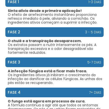
FASE 1
1-3 DIAS
Sinta alívio desde a primeira aplicação!
O efeito de arrefecimento instantâneo proporciona
refresco imediato à pele, aliviando a comichão. Os
ingredientes ativos começam a suprimir a infecção.
FASE 2
3 - 5 DIAS
O chulé e a transpiração desaparecem.
Os extratos passam a nutrir intensamente os pés. A
transpiração excessiva e o odor desagradável são
fortemente reduzidos.
FASE 3
5-7 DIAS
A infecção fúngica está a ficar mais fraca.
Os ingredientes ativos já inibiram o crescimento da
infecção ao danificar as células fúngicas. As unhas dos
pés estão se recuperando.
FASE 4
7+ DIAS
O fungo está agora em processo de cura.
A fórmula continua a agir até que todos os sintomas