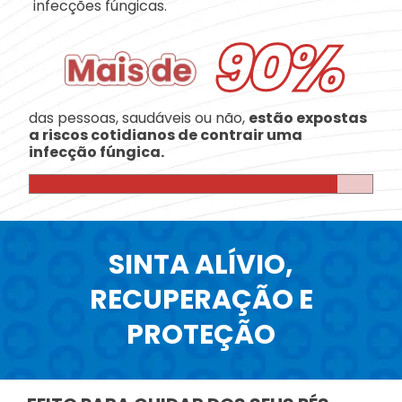
infecções fúngicas.
90%
das pessoas, saudáveis ou não,
estão expostas
a riscos cotidianos de contrair uma
infecção fúngica.
SINTA ALÍVIO,
RECUPERAÇÃO E
PROTEÇÃO