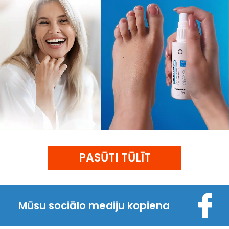
PASŪTI TŪLĪT
Mūsu sociālo mediju kopiena