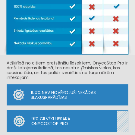
Atšķirībā no citiem pretsēnīšu līdzekļiem, OnycoStop Pro ir
droši lietojams ikdienā, tas nesatur ķīmiskas vielas, kas
sausina ādu, un tas palīdz izvairīties no turpmākām
infekcijām.
100% NAV NOVĒROJUŠI NEKĀDAS
BLAKUSPARĀDĪBAS
91% CILVĒKU IESAKA
ONYCOSTOP PRO