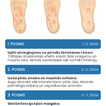
1. POSMS
1.-3. DIENA
Izjūti atvieglojumu no pirmās lietošanas reizes!
Tūlītējais atvēsinošais efekts sniedz ādai svaigumu un
mazina niezi. Aktīvās sastāvdaļas sāk nomākt infekciju.
2. POSMS
3.-5. DIENA
Izzūd pēdu smaka un mazinās svīšana.
Augu ekstrakti sāk intensīvi barot pēdu ādu. Mazinās
pārmērīgā svīšana un nepatīkamais aromāts.
3. POSMS
5.-7. DIENA
Sēnīšinfekcija kļūst maigāka.