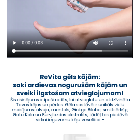
ReVita gēls kājām:
saki ardievas nogurušām kājām un
sveiki ilgstošam atvieglojumam!
Šis risinājums ir īpaši radīts, lai atvieglotu un atdzīvinātu
Tavas kājas un pēdas. Gēla sastāvā ir unikāls vielu
maisījums: alveja, mentols, Ginkgo Biloba, smiltsērkšķi,
Gotu Kola un Burvjlazdas ekstrakts, tādēļ tas piedāvā
virkni ieguvumu kāju veselībai -