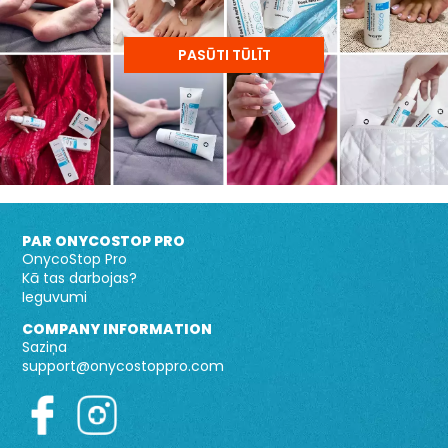
PASŪTI TŪLĪT
PAR ONYCOSTOP PRO
OnycoStop Pro
Kā tas darbojas?
Ieguvumi
COMPANY INFORMATION
Saziņa
support@onycostoppro.com