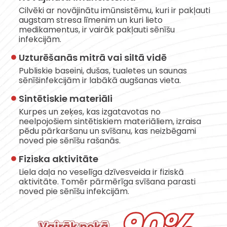
Cilvēki ar novājinātu imūnsistēmu, kuri ir pakļauti
augstam stresa līmenim un kuri lieto
medikamentus, ir vairāk pakļauti sēnīšu
infekcijām.
Uzturēšanās mitrā vai siltā vidē
Publiskie baseini, dušas, tualetes un saunas
sēnīšinfekcijām ir labākā augšanas vieta.
Sintētiskie materiāli
Kurpes un zeķes, kas izgatavotas no
neelpojošiem sintētiskiem materiāliem, izraisa
pēdu pārkaršanu un svīšanu, kas neizbēgami
noved pie sēnīšu rašanās.
Fiziska aktivitāte
Liela daļa no veselīga dzīvesveida ir fiziskā
aktivitāte. Tomēr pārmērīga svīšana parasti
noved pie sēnīšu infekcijām.
90%