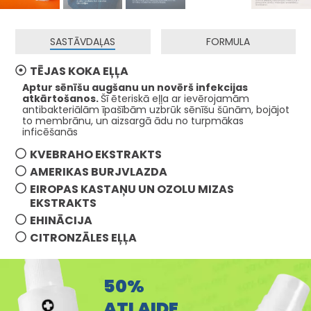
SASTĀVDAĻAS
FORMULA
TĒJAS KOKA EĻĻA
Aptur sēnīšu augšanu un novērš infekcijas
atkārtošanos.
Šī ēteriskā eļļa ar ievērojamām
antibakteriālām īpašībām uzbrūk sēnīšu šūnām, bojājot
to membrānu, un aizsargā ādu no turpmākas
inficēšanās
KVEBRAHO EKSTRAKTS
AMERIKAS BURJVLAZDA
EIROPAS KASTAŅU UN OZOLU MIZAS
EKSTRAKTS
EHINĀCIJA
CITRONZĀLES EĻĻA
50%
ATLAIDE