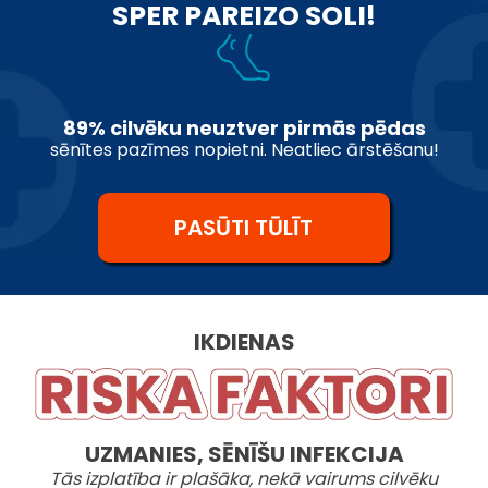
SPER PAREIZO SOLI!
89% cilvēku neuztver pirmās pēdas
sēnītes pazīmes nopietni. Neatliec ārstēšanu!
PASŪTI TŪLĪT
IKDIENAS
UZMANIES, SĒNĪŠU INFEKCIJA
Tās izplatība ir plašāka, nekā vairums cilvēku