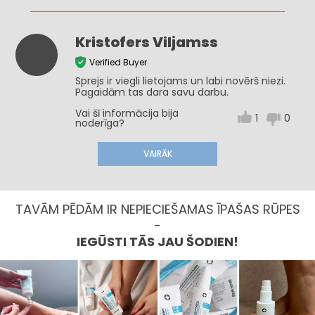
Kristofers Viljamss
Verified Buyer
Sprejs ir viegli lietojams un labi novērš niezi.
Pagaidām tas dara savu darbu.
Vai šī informācija bija
1
0
noderīga?
VAIRĀK
TAVĀM PĒDĀM IR NEPIECIEŠAMAS ĪPAŠAS RŪPES
-
IEGŪSTI TĀS JAU ŠODIEN!