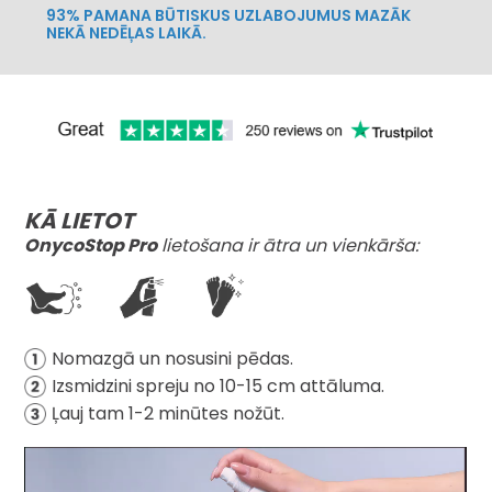
93% PAMANA BŪTISKUS UZLABOJUMUS MAZĀK
NEKĀ NEDĒĻAS LAIKĀ.
KĀ LIETOT
OnycoStop Pro
lietošana ir ātra un vienkārša:
Nomazgā un nosusini pēdas.
Izsmidzini spreju no 10-15 cm attāluma.
Ļauj tam 1-2 minūtes nožūt.