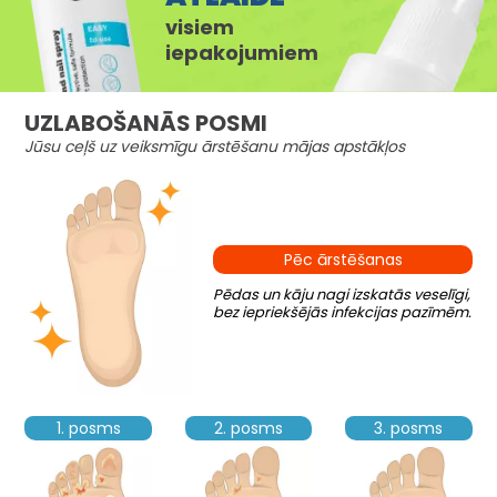
visiem
iepakojumiem
UZLABOŠANĀS POSMI
Jūsu ceļš uz veiksmīgu ārstēšanu mājas apstākļos
Pēc ārstēšanas
Pēdas un kāju nagi izskatās veselīgi,
bez iepriekšējās infekcijas pazīmēm.
1. posms
2. posms
3. posms