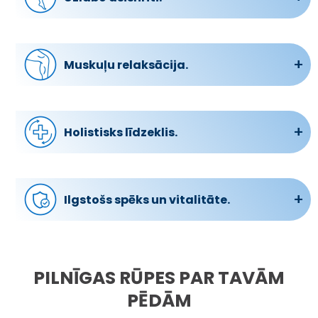
Uzlabojot asins plūsmu, gels palīdz mazināt
smaguma sajūtu kājās, veicinot optimālu
asinsvadu veselību un ilgstošu efektu.
Muskuļu relaksācija.
Mazinot nogurumu un spriedzi, kas saistīta ar
aizņemtu un aktīvu dzīvesveidu, gels veicina
muskuļu atslābšanu.
Holistisks līdzeklis.
Gels ne tikai sniedz tūlītēju atvieglojumu, bet arī
novērš problēmu pamatcēloņus, piedāvājot
visaptverošu līdzekli ilgstošai kāju veselībai.
Ilgstošs spēks un vitalitāte.
Iekļaujot gelu ikdienas rutīnā, kājās un pēdās
saglabāsies enerģija, tās nesāpēs un būs veselas
visas dienas garumā.
PILNĪGAS RŪPES PAR TAVĀM
PĒDĀM