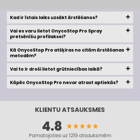
Kad ir īstais laiks uzsākt ārstēšanos?
Vai es varu lietot OnycoStop Pro Spray
pretsēnīšu profilaksei?
Kā OnycoStop Pro atšķiras no citām ārstēšanas
metodēm?
Vai to ir droši lietot grūtniecības laikā?
Kāpēc OnycoStop Pro nevar atrast aptiekās?
KLIENTU ATSAUKSMES
4.8
Pamatojoties uz 1219 atsauksmēm