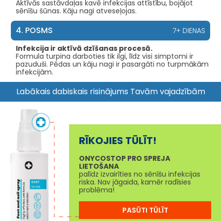
Aktīvās sastāvdaļas kavē infekcijas attīstību, bojājot
sēnīšu šūnas. Kāju nagi atveseļojas.
4. POSMS
7+ DIENAS
Infekcija ir aktīvā dzīšanas procesā.
Formula turpina darboties tik ilgi, līdz visi simptomi ir
pazuduši. Pēdas un kāju nagi ir pasargāti no turpmākām
infekcijām.
Labākais dabiskais risinājums Tavām vajadzībām
RĪKOJIES TŪLĪT!
ONYCOSTOP PRO SPREJA
LIETOŠANA
palīdz izvairīties no sēnīšu infekcijas
riska. Nav jāgaida, kamēr radīsies
problēma!
PASŪTI TŪLĪT