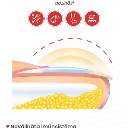
apzinās!
Novājināta imūnsistēma