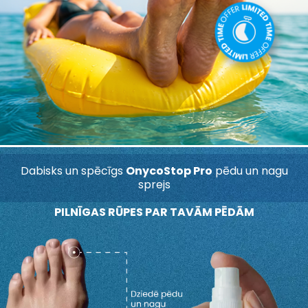
Dabisks un spēcīgs
OnycoStop Pro
pēdu un nagu
sprejs
PILNĪGAS RŪPES PAR TAVĀM PĒDĀM