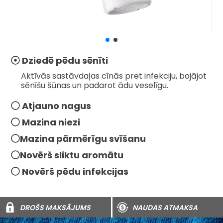
Dziedē pēdu sēnīti
Aktīvās sastāvdaļas cīnās pret infekciju, bojājot
sēnīšu šūnas un padarot ādu veselīgu.
Atjauno nagus
Mazina niezi
Mazina pārmērīgu svīšanu
Novērš sliktu aromātu
Novērš pēdu infekcijas
DROŠS MAKSĀJUMS
NAUDAS ATMAKSA