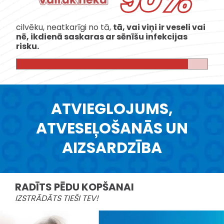
cilvēku, neatkarīgi no tā,
tā, vai viņi ir veseli vai
nē, ikdienā saskaras ar sēnīšu infekcijas
risku.
ATVIEGLOJUMS,
ATVESEĻOŠANĀS UN
AIZSARDZĪBA
RADĪTS PĒDU KOPŠANAI
IZSTRĀDĀTS TIEŠI TEV!