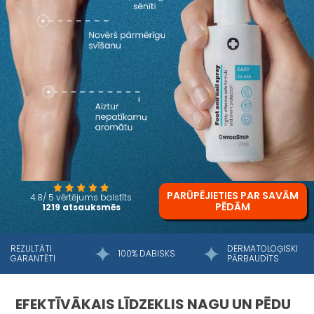
PARŪPĒJIETIES PAR SAVĀM
4.8/ 5 vērtējums balstīts
PĒDĀM
1219 atsauksmēs
REZULTĀTI
DERMATOLOĢISKI
100% DABISKS
GARANTĒTI
PĀRBAUDĪTS
EFEKTĪVĀKAIS LĪDZEKLIS NAGU UN PĒDU