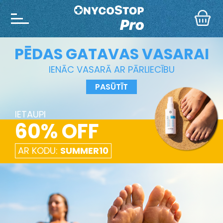
PĒDAS GATAVAS VASARAI
IENĀC VASARĀ AR PĀRLIECĪBU
PASŪTĪT
IETAUPI
60% OFF
AR KODU:
SUMMER10