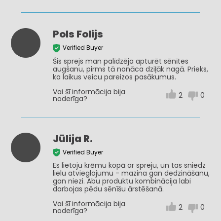
Pols Folijs
Verified Buyer
Šis sprejs man palīdzēja apturēt sēnītes
augšanu, pirms tā nonāca dziļāk nagā. Prieks,
ka laikus veicu pareizos pasākumus.
Vai šī informācija bija
2
0
noderīga?
Jūlija R.
Verified Buyer
Es lietoju krēmu kopā ar spreju, un tas sniedz
lielu atvieglojumu - mazina gan dedzināšanu,
gan niezi. Abu produktu kombinācija labi
darbojas pēdu sēnīšu ārstēšanā.
Vai šī informācija bija
2
0
noderīga?