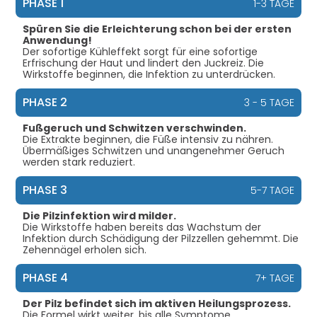
PHASE 1
1-3 TAGE
Spüren Sie die Erleichterung schon bei der ersten
Anwendung!
Der sofortige Kühleffekt sorgt für eine sofortige
Erfrischung der Haut und lindert den Juckreiz. Die
Wirkstoffe beginnen, die Infektion zu unterdrücken.
PHASE 2
3 - 5 TAGE
Fußgeruch und Schwitzen verschwinden.
Die Extrakte beginnen, die Füße intensiv zu nähren.
Übermäßiges Schwitzen und unangenehmer Geruch
werden stark reduziert.
PHASE 3
5-7 TAGE
Die Pilzinfektion wird milder.
Die Wirkstoffe haben bereits das Wachstum der
Infektion durch Schädigung der Pilzzellen gehemmt. Die
Zehennägel erholen sich.
PHASE 4
7+ TAGE
Der Pilz befindet sich im aktiven Heilungsprozess.
Die Formel wirkt weiter, bis alle Symptome