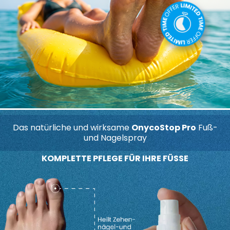
Das natürliche und wirksame
OnycoStop Pro
Fuß-
und Nagelspray
KOMPLETTE PFLEGE FÜR IHRE FÜSSE