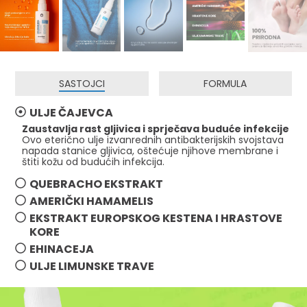
SASTOJCI
FORMULA
ULJE ČAJEVCA
Zaustavlja rast gljivica i sprječava buduće infekcije
Ovo eterično ulje izvanrednih antibakterijskih svojstava
napada stanice gljivica, oštećuje njihove membrane i
štiti kožu od budućih infekcija.
QUEBRACHO EKSTRAKT
AMERIČKI HAMAMELIS
EKSTRAKT EUROPSKOG KESTENA I HRASTOVE
KORE
EHINACEJA
ULJE LIMUNSKE TRAVE