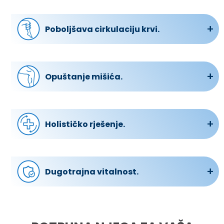
Bilo da se radi o bolovima u mišićima, umoru ili
nelagodi, gel djeluje tako, da uklanja ove
probleme pružajući olakšanje i opuštanje.
Poboljšava cirkulaciju krvi.
Poboljšanjem protoka krvi, gel pomaže smanjiti
osjećaj težine, promičući optimalno vaskularno
zdravlje za dugotrajne dobrobiti.
Opuštanje mišića.
Ublažavajući umor i napetost povezane s
užurbanim i aktivnim stilom života, gel pruža
umirujuće opuštanje mišića.
Holističko rješenje.
Osim pružanja trenutnog olakšanja, gel tretira
temeljne uzroke, nudeći ukupno rješenje za
dugotrajno zdravlje nogu.
Dugotrajna vitalnost.
Uključivanje gela u vašu dnevnu rutinu osigurava,
da vaše noge i stopala ostanu energizirana,
bezbolna i zdrava tijekom cijelog dana.