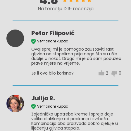
4.8
Na temelju 1219 recenzija
Petar Filipović
Verificirani kupac
Ovaj sprej mi je pomogao zaustaviti rast
gljivica na stopalima prije nego što su ušle
dublje u nokat. Drago mi je da sam poduzeo
prave mjere na vrijeme.
Je li ovo bilo korisno?
2
0
Julija R.
Verificirani kupac
Zajednička upotreba kreme i spreja daje
veliko olakšanje od peckanja i svrbeža.
Kombinacija oba proizvoda dobro djeluje u
liječenju gljivica stopala.