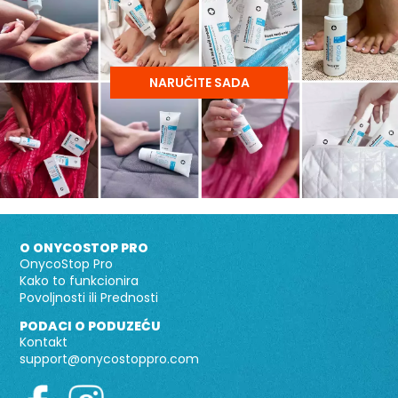
NARUČITE SADA
O ONYCOSTOP PRO
OnycoStop Pro
Kako to funkcionira
Povoljnosti ili Prednosti
PODACI O PODUZEĆU
Kontakt
support@onycostoppro.com