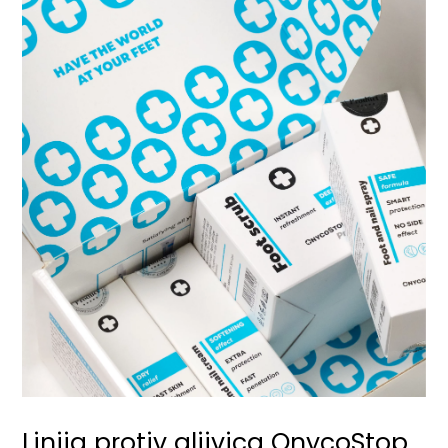
Linija protiv gljivica OnycoStop