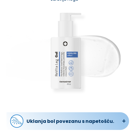
Uklanja bol povezanu s napetošću.