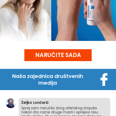
NARUČITE SADA
Naša zajednica društvenih
medija
Željko Lončarić
Sprej sam naručila zbog atletskog stopala
nakon što razne druge masti i sprejevi nisu