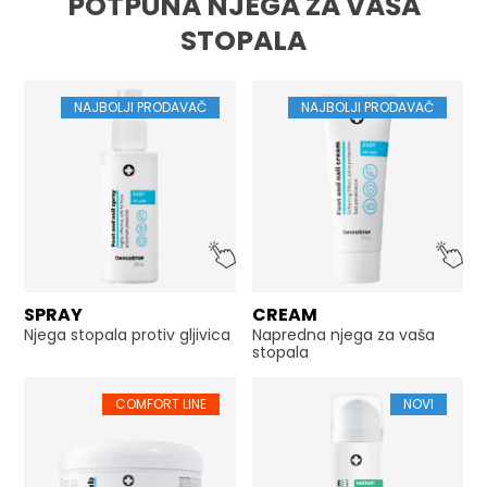
POTPUNA NJEGA ZA VAŠA
STOPALA
NAJBOLJI PRODAVAČ
NAJBOLJI PRODAVAČ
SPRAY
CREAM
Njega stopala protiv gljivica
Napredna njega za vaša
stopala
COMFORT LINE
NOVI