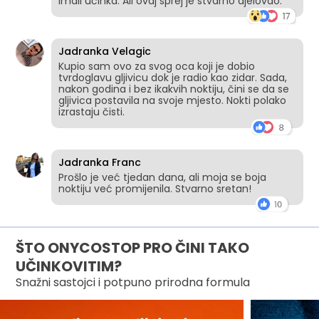
imali učinka. Ali ovaj sprej je stvarno djelovao.
Jadranka Velagic
Kupio sam ovo za svog oca koji je dobio
tvrdoglavu gljivicu dok je radio kao zidar. Sada,
nakon godina i bez ikakvih noktiju, čini se da se
gljivica postavila na svoje mjesto. Nokti polako
izrastaju čisti.
Jadranka Franc
Prošlo je već tjedan dana, ali moja se boja
noktiju već promijenila. Stvarno sretan!
ŠTO ONYCOSTOP PRO ČINI TAKO
UČINKOVITIM?
Snažni sastojci i potpuno prirodna formula