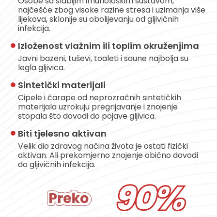
Osobe sa slabijim imunološkim sustavom,
najčešće zbog visoke razine stresa i uzimanja više
lijekova, sklonije su obolijevanju od gljivičnih
infekcija.
Izloženost vlažnim ili toplim okruženjima
Javni bazeni, tuševi, toaleti i saune najbolja su
legla gljivica.
Sintetički materijali
Cipele i čarape od neprozračnih sintetičkih
materijala uzrokuju pregrijavanje i znojenje
stopala što dovodi do pojave gljivica.
Biti tjelesno aktivan
Velik dio zdravog načina života je ostati fizički
aktivan. Ali prekomjerno znojenje obično dovodi
do gljivičnih infekcija.
90%