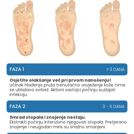
FAZA 1
1-3 DANA
Osjetite olakšanje već pri prvom nanošenju!
Učinak hlađenja pruža trenutačno osvježenje kože čime
se ublažava svrbež. Aktivni sastojci počinju suzbijati
infekciju.
FAZA 2
3 - 5 DANA
Smrad stopala i znojenje nestaju.
Ekstrakti počinju intenzivno njegovati stopala. Pretjerano
znojenje i neugodan miris su snažno smanjeni.