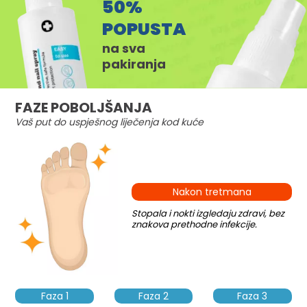
50%
POPUSTA
na sva
pakiranja
FAZE POBOLJŠANJA
Vaš put do uspješnog liječenja kod kuće
Nakon tretmana
Stopala i nokti izgledaju zdravi, bez
znakova prethodne infekcije.
Faza 1
Faza 2
Faza 3