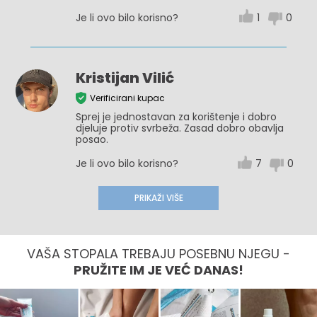
Je li ovo bilo korisno?
1
0
Kristijan Vilić
Verificirani kupac
Sprej je jednostavan za korištenje i dobro
djeluje protiv svrbeža. Zasad dobro obavlja
posao.
Je li ovo bilo korisno?
7
0
PRIKAŽI VIŠE
VAŠA STOPALA TREBAJU POSEBNU NJEGU -
PRUŽITE IM JE VEĆ DANAS!