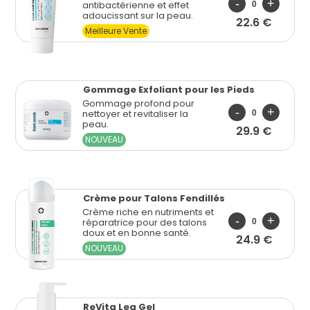
antibactérienne et effet
adoucissant sur la peau.
22.6 €
Meilleure Vente
Gommage Exfoliant pour les Pieds
Gommage profond pour
nettoyer et revitaliser la
peau.
29.9 €
NOUVEAU
Crème pour Talons Fendillés
Crème riche en nutriments et
réparatrice pour des talons
doux et en bonne santé.
24.9 €
NOUVEAU
ReVita Leg Gel