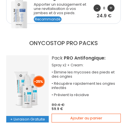
Apporter un soulagement et
une revitalisation à vos
jambes et à vos pieds.
24.9 €
Recommandé
ONYCOSTOP PRO
PACKS
Pack
PRO Antifongique:
Spray x2 + Cream:
•
Élimine
les mycoses des pieds et
des ongles
•
Récupère
rapidement les ongles
infectés
•
Prévient la
récidive
80.4 €
59.9 €
Ajouter au panier
+ Livraison Gratuite