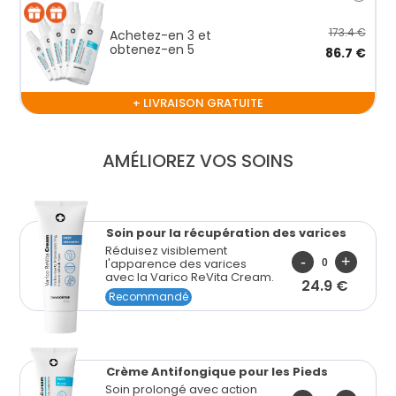
173.4 €
Achetez-en 3 et
obtenez-en 5
86.7 €
+ LIVRAISON GRATUITE
AMÉLIOREZ VOS SOINS
Soin pour la récupération des varices
Réduisez visiblement
l'apparence des varices
avec la Varico ReVita Cream.
24.9 €
Recommandé
Crème Antifongique pour les Pieds
Soin prolongé avec action