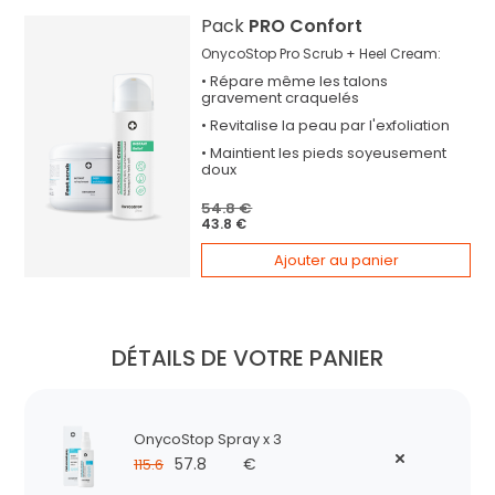
Pack
PRO Confort
OnycoStop Pro Scrub + Heel Cream:
•
Répare
même les talons
gravement craquelés
•
Revitalise
la peau par l'exfoliation
•
Maintient
les pieds soyeusement
doux
54.8 €
43.8 €
Ajouter au panier
DÉTAILS DE VOTRE PANIER
OnycoStop Spray x 3
57.8
€
115.6