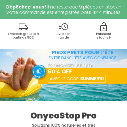
Dépêchez-vous!
Il ne reste que
9
pièces en stock -
votre commande est enregistrée pour
4
:
43
minutes
local_shipping
acute
lock
Livraison gratuite à
Livraison
Paiement
partir de 50€
rapide
sécurisé
PIEDS PRÊTS POUR L’ÉTÉ
ENTRE DANS L’ÉTÉ AVEC CONFIANCE
ÉCONOMISEZ JUSQU'À
60% OFF
AVEC LE CODE:
SUMMER10
OnycoStop Pro
Solutions 100% naturelles et très