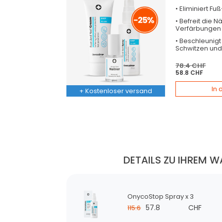
•
Eliminiert
Fuß
•
Befreit die N
Verfärbungen
•
Beschleunigt 
Schwitzen un
78.4 CHF
58.8 CHF
In
+ Kostenloser versand
DETAILS ZU IHREM 
OnycoStop Spray x 3
57.8
CHF
115.6