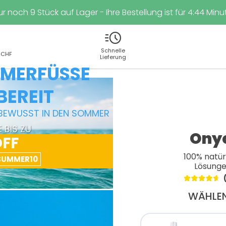
ur noch
9
Stück auf Lager - Ihre Bestellung ist für
4
:
43
Minut
acute
Schnelle
50CHF
Lieferung
ERFÜSSE B
EREIT
TBEWUSST IN DEN SOMMER
 BIS ZU
Onyc
OFF
100% natü
SUMMER10
Lösunge
WÄHLEN