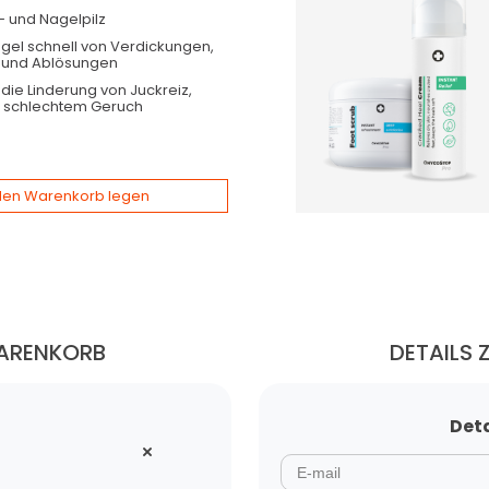
- und Nagelpilz
ägel
schnell von Verdickungen,
 und Ablösungen
die Linderung von Juckreiz,
d schlechtem Geruch
 den Warenkorb legen
WARENKORB
DETAILS 
Deta