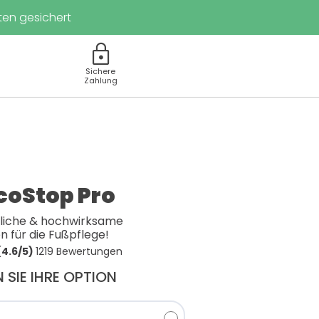
en gesichert
lock
Sichere
Zahlung
oStop Pro
rliche & hochwirksame
n für die Fußpflege!
(4.6/5)
1219 Bewertungen
 SIE IHRE OPTION