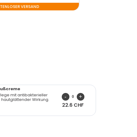
STENLOSER VERSAND
-Fußcreme
flege mit antibakterieller
 hautglättender Wirkung.
22.6 CHF