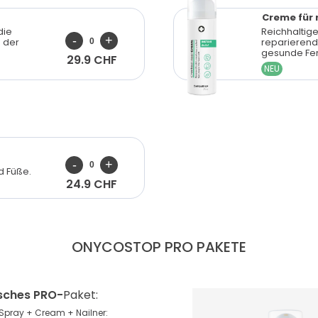
Creme für 
die
Reichhaltig
g der
reparierend
gesunde Fer
29.9 CHF
NEU
d Füße.
24.9 CHF
ONYCOSTOP PRO
PAKETE
sches PRO-
Paket:
Spray + Cream + Nailner: