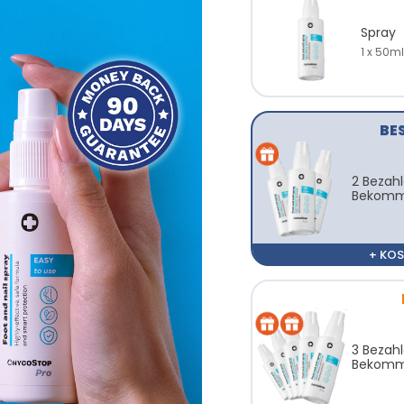
Spray
1 x 50ml
BE
2 Bezahl
Bekom
+ KO
3 Bezahl
Bekom