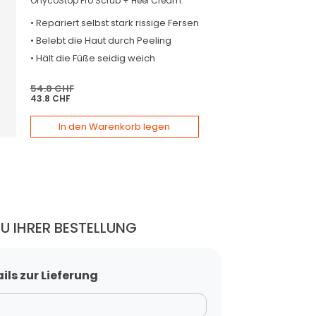
OnycoStop Pro Scrub + Heel Cream:
•
Repariert
selbst stark rissige Fersen
•
Belebt die
Haut durch Peeling
•
Hält die
Füße seidig weich
54.8 CHF
43.8 CHF
In den Warenkorb legen
ZU IHRER BESTELLUNG
ils zur Lieferung