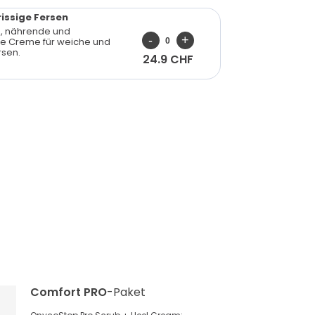
rissige Fersen
e, nährende und
e Creme für weiche und
sen.
24.9 CHF
Comfort PRO
-Paket