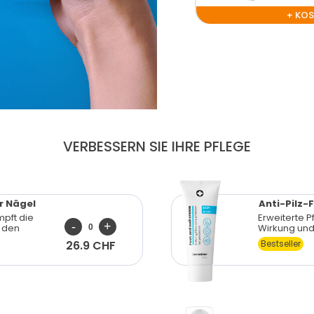
+ KO
VERBESSERN SIE IHRE PFLEGE
ür Nägel
Anti-Pilz
pft die
Erweiterte P
- den
Wirkung und
26.9 CHF
Bestseller