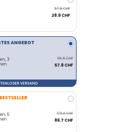
57.8 CHF
28.9 CHF
STES ANGEBOT
115.6 CHF
en, 3
men
57.8 CHF
STENLOSER VERSAND
BESTSELLER
173.4 CHF
en, 5
men
86.7 CHF